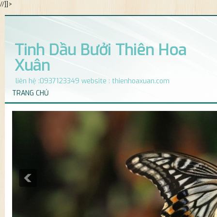
//]]>
Tinh Dầu Bưởi Thiên Hoa
Xuân
liên hệ :0937123349 website : thienhoaxuan.com
TRANG CHỦ