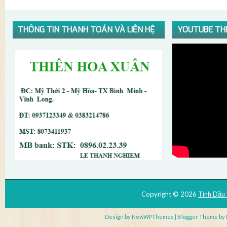
THÔNG TIN THANH TOÁN VÀ LIÊN HỆ
YOUTUBE TH
Copyright ©
2026
Tinh Dầu
Design by
NewWPThemes
| Blogger Theme by