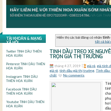
CHÀO MỪNG BẠN ĐẾN VỚI THIÊN HOA XUÂN.
VỚI MỘT NGUỒN NGUYÊN LIỆU DỒI DÀO.
CHẤT LƯỢNG LÀ ƯU TIÊN HÀNG ĐẦU ĐỐI VỚI
GIÁ THÀNH LÀ ƯU TIÊN THỨ HAI ĐỐI VỚI TH
HÃY LIÊN HỆ VỚI THIÊN HOA XUÂN SỚM NHẤ
THIÊN HOA XUÂN LÀ NƠI CHUYÊN SẢN XUẤT PHÂN PHỐI TINH DẦ
THIÊN HOA XUÂN TỰ HÀO MANG ĐẾN CHO BẠN DÒNG TINH DẦU 
CHẲN CÓ GÌ CÓ THỂ THAY THẾ ĐƯỢC CHẤT LƯỢNG.
ĐẢM BẢO BẠN NHẬN ĐƯỢC TINH DẦU CHẤT LƯỢNG VÀ GIÁ THÀN
SỐ ĐIỆN THOẠI LIÊN HỆ 0937123349 - 0383214786.
Hiển thị các bài đăng có nhãn
tinh 
TÀI KHOẢN & MẠNG
tất cả bài
XÃ HỘI
TINH DẦU TREO XE NGUYÊ
Twitter
TINH DẦU THIÊN
TRỌN GIÁ THỊ TRƯỜNG
HOA XUÂN
Pinterest
TINH DẦU THIÊN
tháng 4 27, 2019
giá rẻ
,
giá tinh 
HOA XUÂN
giá rẻ
,
tinh dầu giá thị trường
,
Tinh dầu 
chất
No comments
Instagram
TINH DẦU
THIÊN HOA XUÂN
Tin
tin
Facebook
TINH DẦU
cha
THIÊN HOA XUÂN
phư
Youtube
TINH DẦU THIÊN
hơi
HOA XUÂN
dầu