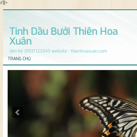
//]]>
Tinh Dầu Bưởi Thiên Hoa
Xuân
liên hệ :0937123349 website : thienhoaxuan.com
TRANG CHỦ