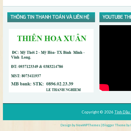
THÔNG TIN THANH TOÁN VÀ LIÊN HỆ
YOUTUBE TH
Copyright ©
2026
Tinh Dầu
Design by
NewWPThemes
| Blogger Theme by