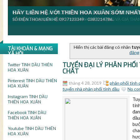
CHÀO MỪNG BẠN ĐẾN VỚI THIÊN HOA XUÂN.
VỚI MỘT NGUỒN NGUYÊN LIỆU DỒI DÀO.
CHẤT LƯỢNG LÀ ƯU TIÊN HÀNG ĐẦU ĐỐI VỚI
GIÁ THÀNH LÀ ƯU TIÊN THỨ HAI ĐỐI VỚI TH
HÃY LIÊN HỆ VỚI THIÊN HOA XUÂN SỚM NHẤ
THIÊN HOA XUÂN LÀ NƠI CHUYÊN SẢN XUẤT PHÂN PHỐI TINH DẦ
THIÊN HOA XUÂN TỰ HÀO MANG ĐẾN CHO BẠN DÒNG TINH DẦU 
CHẲN CÓ GÌ CÓ THỂ THAY THẾ ĐƯỢC CHẤT LƯỢNG.
ĐẢM BẢO BẠN NHẬN ĐƯỢC TINH DẦU CHẤT LƯỢNG VÀ GIÁ THÀN
SỐ ĐIỆN THOẠI LIÊN HỆ 0937123349 - 0383214786.
Hiển thị các bài đăng có nhãn
tuyể
TÀI KHOẢN & MẠNG
đăng
XÃ HỘI
TUYỂN ĐẠI LÝ PHÂN PHỐI
Twitter
TINH DẦU THIÊN
CHẤT
HOA XUÂN
Pinterest
TINH DẦU THIÊN
tháng 4 28, 2019
phân phối tinh
HOA XUÂN
tuyển nhà phân phối tinh dầu
No co
Instagram
TINH DẦU
Tuy
THIÊN HOA XUÂN
tin
đan
Facebook
TINH DẦU
dầu
THIÊN HOA XUÂN
bưở
Youtube
TINH DẦU THIÊN
cha
HOA XUÂN
hươ