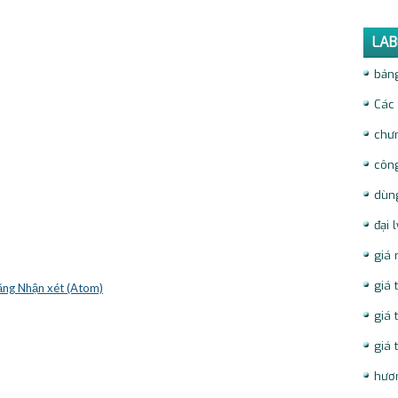
LAB
bảng
Các 
chưn
côn
dùng
đại 
giá 
giá 
ng Nhận xét (Atom)
giá 
giá 
hươ