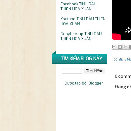
Facebook
TINH DẦU
THIÊN HOA XUÂN
Youtube
TINH DẦU THIÊN
HOA XUÂN
Google map
TINH DẦU
THIÊN HOA XUÂN
TÌM KIẾM BLOG NÀY
Bài đăng M
0 comm
Được tạo bởi
Blogger
.
Đăng n