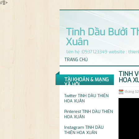
//]]>
Tinh Dầu Bưởi T
Xuân
liên hệ :0937123349 website : thi
TRANG CHỦ
TINH V
HOA XU
TÀI KHOẢN & MẠNG
XÃ HỘI
tháng 12
Twitter
TINH DẦU THIÊN
HOA XUÂN
Pinterest
TINH DẦU THIÊN
HOA XUÂN
Instagram
TINH DẦU
THIÊN HOA XUÂN