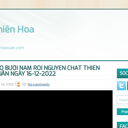
hiên Hoa
enhoaxuan.com
Ỏ BƯỞI NĂM ROI NGUYÊN CHẤT THIÊN
ÂN NGÀY 16-12-2022
SOC
 16, 2022
No comments
Pop
FAC