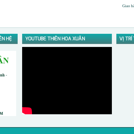
Giao h
ÊN HỆ
YOUTUBE THIÊN HOA XUÂN
VỊ TR