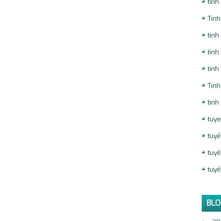
tinh
Tin
tin
tinh
tinh
Tinh
tinh
tuye
tuyể
tuyể
tuyể
BLO