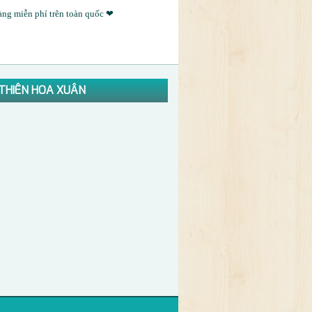
àng miễn phí trên toàn quốc ❤
Í THIÊN HOA XUÂN