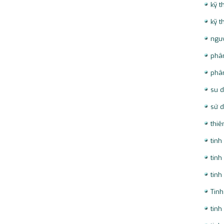
kỹ t
kỹ t
ngu
phân
phân
su d
sử d
thiê
tinh
tinh
tinh
Tinh
tinh