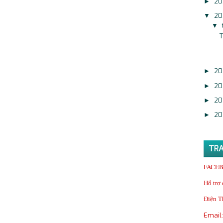
20
►
20
▼
▼
T
20
►
20
►
20
►
20
►
TRA
FACEB
Hổ trợ 
Điện T
Email