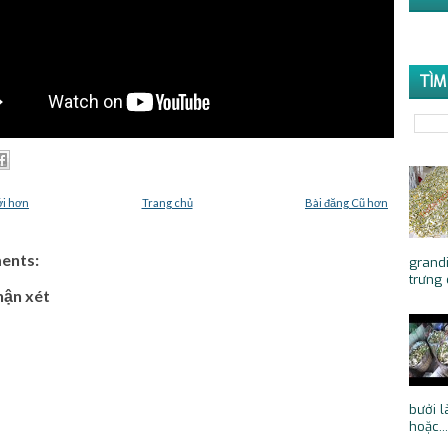
TÌM
ới hơn
Trang chủ
Bài đăng Cũ hơn
ents:
grandi
trưng 
hận xét
bưởi l
hoặc...