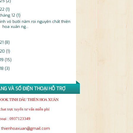
25
(2)
22
(1)
tháng 12
(1)
inh vỏ bưởi năm roi nguyên chất thiên
hoa xuân ng...
21
(8)
20
(1)
19
(15)
18
(3)
NG VÀ SỐ ĐIỆN THOẠI HỖ TRỢ
OOK TINH DẦU THIÊN HOA XUÂN
chat trực tuyến tư vấn miễn phí
hoại : 0937123349
: thienhoaxuan@gmail.com