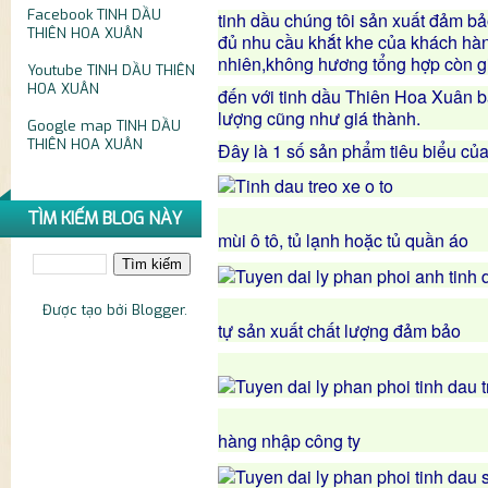
Facebook
TINH DẦU
tinh dầu chúng tôi sản xuất đảm b
THIÊN HOA XUÂN
đủ nhu cầu khắt khe của khách hàn
nhiên,không hương tổng hợp còn gi
Youtube
TINH DẦU THIÊN
HOA XUÂN
đến với tinh dầu Thiên Hoa Xuân b
lượng cũng như giá thành.
Google map
TINH DẦU
THIÊN HOA XUÂN
Đây là 1 số sản phẩm tiêu biểu củ
Tinh dầu treo 
TÌM KIẾM BLOG NÀY
mùi ô tô, tủ lạnh hoặc tủ quần áo
Tinh dầu bưởi
Được tạo bởi
Blogger
.
tự sản xuất chất lượng đảm bảo
Tinh dầ
hàng nhập công ty