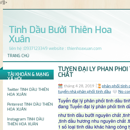
//]]>
Tinh Dầu Bưởi Thiên Hoa
Xuân
liên hệ :0937123349 website : thienhoaxuan.com
TRANG CHỦ
TUYỂN ĐẠI LÝ PHÂN PHỐI
CHẤT
TÀI KHOẢN & MẠNG
XÃ HỘI
tháng 4 28, 2019
phân phối tinh
Twitter
TINH DẦU THIÊN
tuyển nhà phân phối tinh dầu
No co
HOA XUÂN
Tuyển đại lý phân phối tinh dầu t
Pinterest
TINH DẦU THIÊN
đang Tuyển đại lý phân phối tinh
HOA XUÂN
như tinh dầu bưởi nguyên chất ,ti
Instagram
TINH DẦU
,tinh dầu hương nhu nguyên chất .
THIÊN HOA XUÂN
1 số loại tinh dầu khác hàng công t