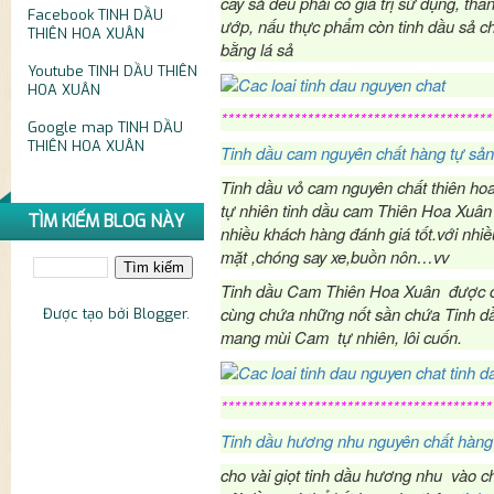
cây sả đều phải có giá trị sử dụng, th
Facebook
TINH DẦU
ướp, nấu thực phẩm còn tinh dầu sả c
THIÊN HOA XUÂN
bằng lá sả
Youtube
TINH DẦU THIÊN
HOA XUÂN
*****************************************
Google map
TINH DẦU
THIÊN HOA XUÂN
Tinh dầu cam nguyên chất hàng tự sản
Tinh dầu vỏ cam nguyên chất thiên ho
tự nhiên tinh dầu cam Thiên Hoa Xuân
TÌM KIẾM BLOG NÀY
nhiều khách hàng đánh giá tốt.với nh
mặt ,chóng say xe,buồn nôn…vv
Tinh dầu Cam Thiên Hoa Xuân được ch
cùng chứa những nốt sần chứa Tinh d
Được tạo bởi
Blogger
.
mang mùi Cam tự nhiên, lôi cuốn.
*****************************************
Tinh dầu hương nhu nguyên chất hàng 
cho vài giọt tinh dầu hương nhu vào c