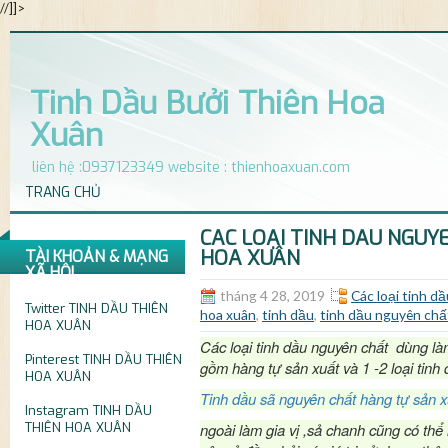
//]]>
Tinh Dầu Bưởi Thiên Hoa
Xuân
liên hệ :0937123349 website : thienhoaxuan.com
TRANG CHỦ
CÁC LOẠI TINH DẦU NGUY
HOA XUÂN
TÀI KHOẢN & MẠNG
XÃ HỘI
tháng 4 28, 2019
Các loại tinh d
Twitter
TINH DẦU THIÊN
hoa xuân
,
tinh dầu
,
tinh dầu nguyên chấ
HOA XUÂN
Các loại tinh dầu nguyên chất dùng l
Pinterest
TINH DẦU THIÊN
gồm hàng tự sản xuất và 1 -2 loại tinh
HOA XUÂN
Tinh dầu sã nguyên chất hàng tự sản x
Instagram
TINH DẦU
THIÊN HOA XUÂN
ngoài làm gia vị ,sả chanh cũng có thể